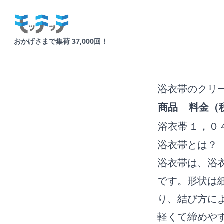
Your Company
おかげさまで集荷 37,000回！
浴衣帯のクリ
商品
料金（
浴衣帯
１，０
浴衣帯とは？
浴衣帯は、浴
です。形状は
り、結び方に
軽くて締めや