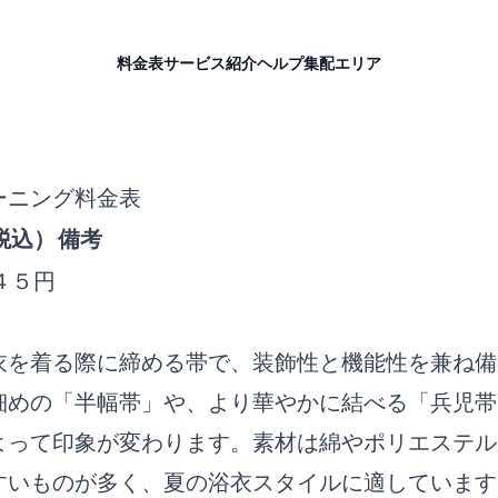
料金表
サービス紹介
ヘルプ
集配エリア
ーニング料金表
税込）
備考
４５円
衣を着る際に締める帯で、装飾性と機能性を兼ね備
細めの「半幅帯」や、より華やかに結べる「兵児帯
よって印象が変わります。素材は綿やポリエステル
すいものが多く、夏の浴衣スタイルに適しています