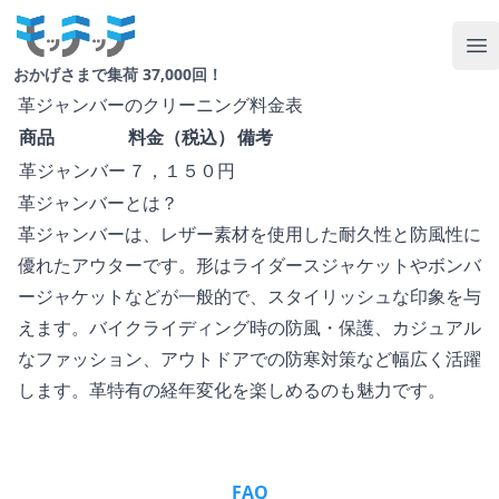
Your Company
Op
おかげさまで集荷 37,000回！
革ジャンバーのクリーニング料金表
商品
料金（税込）
備考
革ジャンバー
７，１５０円
革ジャンバーとは？
革ジャンバーは、レザー素材を使用した耐久性と防風性に
優れたアウターです。形はライダースジャケットやボンバ
ージャケットなどが一般的で、スタイリッシュな印象を与
えます。バイクライディング時の防風・保護、カジュアル
なファッション、アウトドアでの防寒対策など幅広く活躍
します。革特有の経年変化を楽しめるのも魅力です。
FAQ