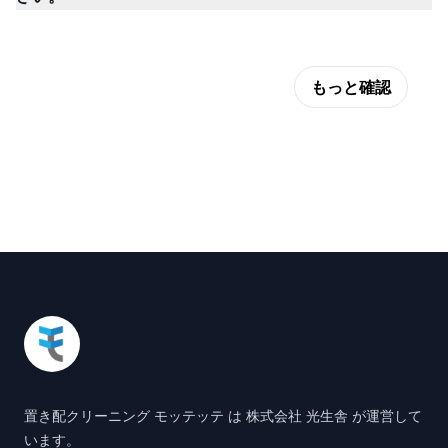
もっと確認
Footer
置き配クリーニング モッテッテ は 株式会社 光生舎 が運営して
います。