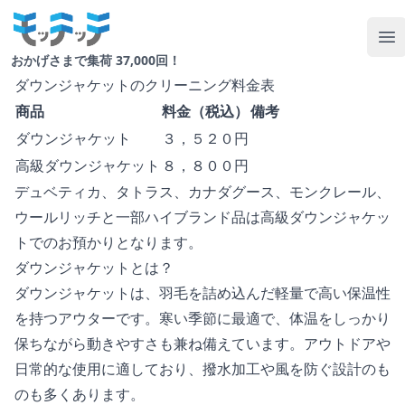
Your Company
Op
おかげさまで集荷 37,000回！
ダウンジャケットのクリーニング料金表
商品
料金（税込）
備考
ダウンジャケット
３，５２０円
高級ダウンジャケット
８，８００円
デュベティカ、タトラス、カナダグース、モンクレール、
ウールリッチと一部ハイブランド品は高級ダウンジャケッ
トでのお預かりとなります。
ダウンジャケットとは？
ダウンジャケットは、羽毛を詰め込んだ軽量で高い保温性
を持つアウターです。寒い季節に最適で、体温をしっかり
保ちながら動きやすさも兼ね備えています。アウトドアや
日常的な使用に適しており、撥水加工や風を防ぐ設計のも
のも多くあります。