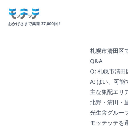
Your Company
おかげさまで集荷 37,000回！
札幌市清田区
Q&A
Q: 札幌市清
A: はい、可能
主な集配エリ
北野・清田・
光生舎グルー
モッテッテを