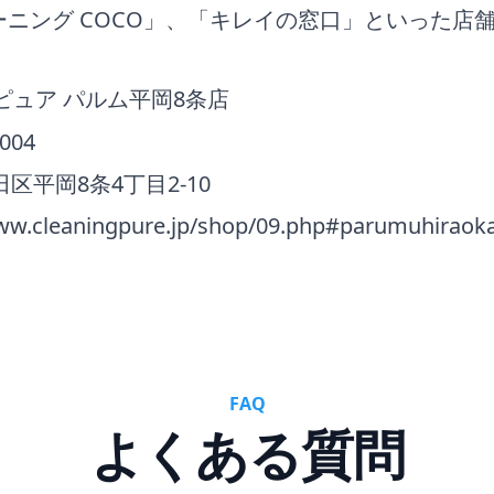
ニング COCO」、「キレイの窓口」といった店
。
ピュア パルム平岡8条店
1004
区平岡8条4丁目2-10
www.cleaningpure.jp/shop/09.php#parumuhiraok
FAQ
よくある質問