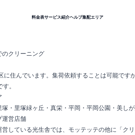
料金表
サービス紹介
ヘルプ
集配エリア
でのクリーニング
田区に住んでいます。集荷依頼することは可能です
です。
ア
里塚・里塚緑ヶ丘・真栄・平岡・平岡公園・美しが
プ運営店舗
運営している光生舎では、モッテッテの他に「クリ