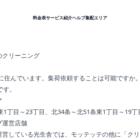
料金表
サービス紹介
ヘルプ
集配エリア
のクリーニング
区に住んでいます。集荷依頼することは可能ですか
です。
ア
東1丁目～23丁目、北34条～北51条東1丁目～19丁
プ運営店舗
運営している光生舎では、モッテッテの他に「クリ