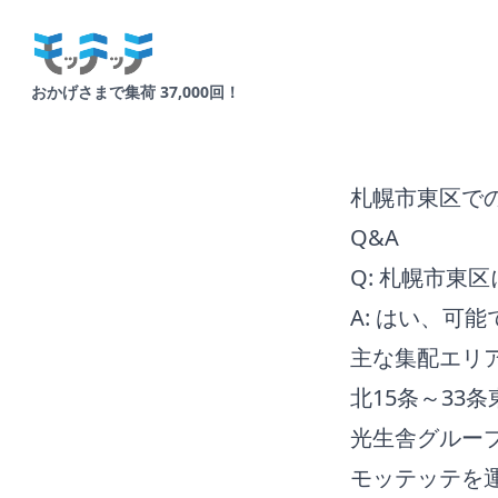
Your Company
おかげさまで集荷 37,000回！
札幌市東区で
Q&A
Q: 札幌市東
A: はい、可能
主な集配エリ
北15条～33条
光生舎グルー
モッテッテを